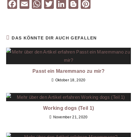
F
E
W
T
Li
Bl
Pi
a
m
h
wi
n
o
nt
c
ai
at
tt
k
g
er
e
l
s
er
e
g
e
DAS KÖNNTE DIR AUCH GEFALLEN
b
A
dI
er
st
o
p
n
o
p
k
Passt ein Maremmano zu mir?
Oktober 18, 2020
Working dogs (Teil 1)
November 21, 2020