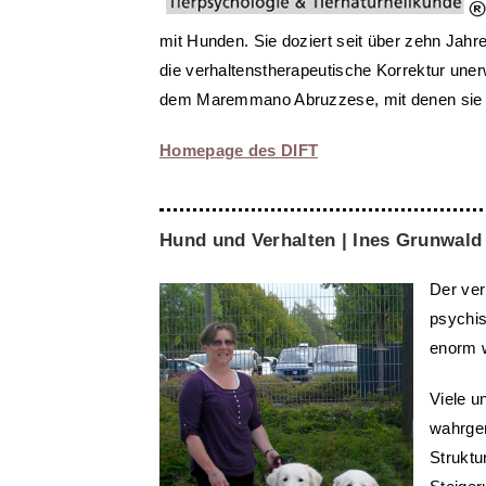
mit Hunden. Sie doziert seit über zehn Jah
die verhaltenstherapeutische Korrektur uner
dem Maremmano Abruzzese, mit denen sie a
Homepage des DIFT
Hund und Verhalten | Ines Grunwald
Der ver
psychis
enorm w
Viele u
wahrgen
Struktu