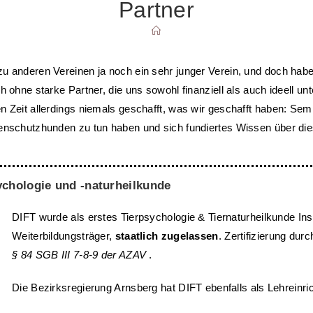
Partner
SUCHE
UMSCHALTEN
zu anderen Vereinen ja noch ein sehr junger Verein, und doch habe
h ohne starke Partner, die uns sowohl finanziell als auch ideell un
en Zeit allerdings niemals geschafft, was wir geschafft haben: S
rdenschutzhunden zu tun haben und sich fundiertes Wissen über d
sychologie und -naturheilkunde
DIFT wurde als erstes Tierpsychologie & Tiernaturheilkunde Inst
Weiterbildungsträger,
staatlich zugelassen
. Zertifizierung d
§ 84 SGB III 7-8-9 der AZAV
.
Die Bezirksregierung Arnsberg hat DIFT ebenfalls als Lehrein