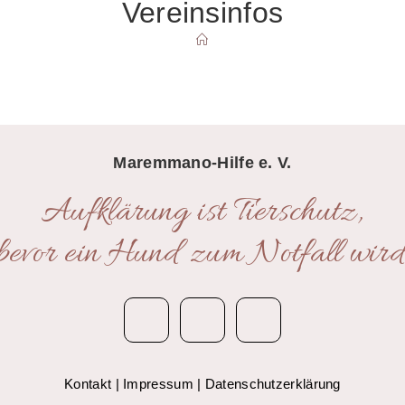
Vereinsinfos
SUCHE
UMSCHALTEN
Maremmano-Hilfe e. V.
Aufklärung ist Tierschutz,
bevor ein Hund zum Notfall wird
Kontakt
|
Impressum
|
Datenschutzerklärung