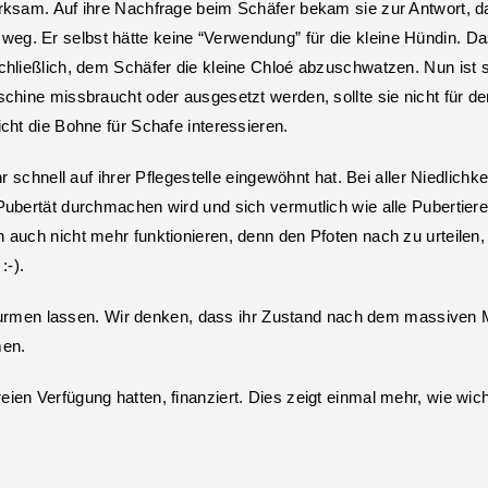
rksam. Auf ihre Nachfrage beim Schäfer bekam sie zur Antwort, da
g. Er selbst hätte keine “Verwendung” für die kleine Hündin. Da
hließlich, dem Schäfer die kleine Chloé abzuschwatzen. Nun ist si
schine missbraucht oder ausgesetzt werden, sollte sie nicht für 
cht die Bohne für Schafe interessieren.
r schnell auf ihrer Pflegestelle eingewöhnt hat. Bei aller Niedlichk
Pubertät durchmachen wird und sich vermutlich wie alle Pubertier
 auch nicht mehr funktionieren, denn den Pfoten nach zu urteilen,
:-).
men lassen. Wir denken, dass ihr Zustand nach dem massiven Mi
men.
en Verfügung hatten, finanziert. Dies zeigt einmal mehr, wie wich