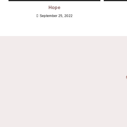
o
p
n
Hope
o
p
September 25, 2022
k