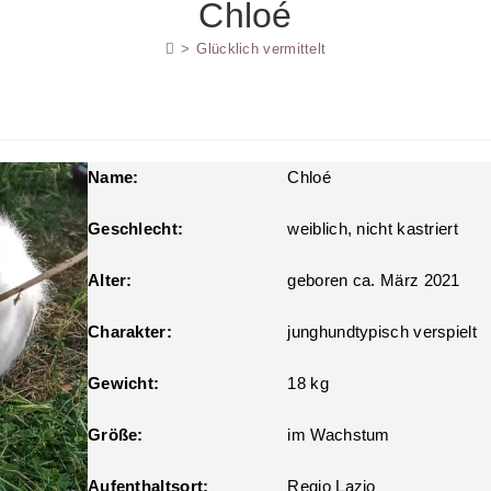
Chloé
SUCHE
>
Glücklich vermittelt
UMSCHALTEN
Name:
Chloé
Geschlecht:
weiblich, nicht kastriert
Alter:
geboren ca. März 2021
Charakter:
junghundtypisch verspielt
Gewicht:
18 kg
Größe:
im Wachstum
Aufenthaltsort:
Regio Lazio