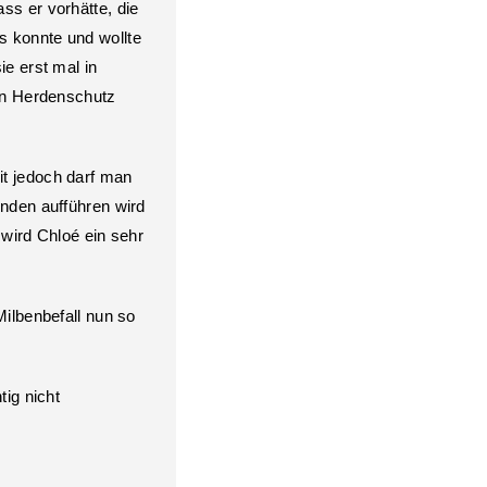
ss er vorhätte, die
s konnte und wollte
e erst mal in
den Herdenschutz
eit jedoch darf man
enden aufführen wird
 wird Chloé ein sehr
lbenbefall nun so
tig nicht