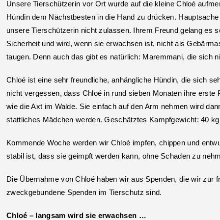
Unsere Tierschützerin vor Ort wurde auf die kleine Chloé aufme
Hündin dem Nächstbesten in die Hand zu drücken. Hauptsache we
unsere Tierschützerin nicht zulassen. Ihrem Freund gelang es sc
Sicherheit und wird, wenn sie erwachsen ist, nicht als Gebärma
taugen. Denn auch das gibt es natürlich: Maremmani, die sich ni
Chloé ist eine sehr freundliche, anhängliche Hündin, die sich seh
nicht vergessen, dass Chloé in rund sieben Monaten ihre erste 
wie die Axt im Walde. Sie einfach auf den Arm nehmen wird dann
stattliches Mädchen werden. Geschätztes Kampfgewicht: 40 kg 
Kommende Woche werden wir Chloé impfen, chippen und entwur
stabil ist, dass sie geimpft werden kann, ohne Schaden zu neh
Die Übernahme von Chloé haben wir aus Spenden, die wir zur frei
zweckgebundene Spenden im Tierschutz sind.
Chloé – langsam wird sie erwachsen …