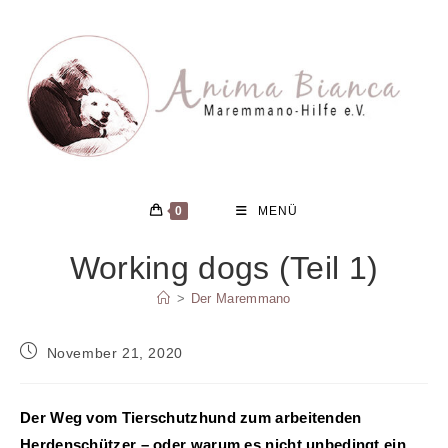
Zum
Inhalt
springen
0
MENÜ
Working dogs (Teil 1)
>
Der Maremmano
Beitrag
November 21, 2020
veröffentlicht:
Der Weg vom Tierschutzhund zum arbeitenden
Herdenschützer – oder warum es nicht unbedingt ein