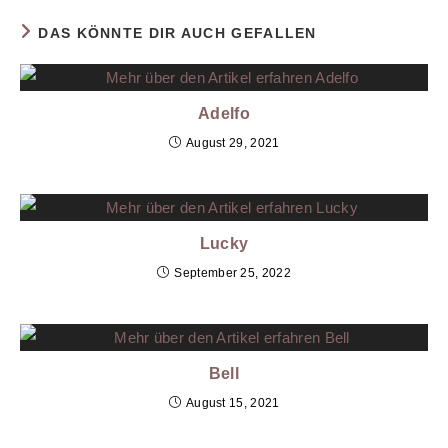
c
ai
at
tt
k
g
er
e
l
s
er
e
g
e
DAS KÖNNTE DIR AUCH GEFALLEN
b
A
dI
er
st
o
p
n
Adelfo
o
p
August 29, 2021
k
Lucky
September 25, 2022
Bell
August 15, 2021