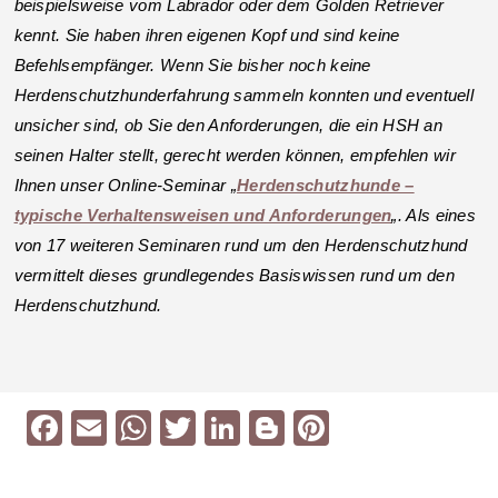
beispielsweise vom Labrador oder dem Golden Retriever
kennt. Sie haben ihren eigenen Kopf und sind keine
Befehlsempfänger. Wenn Sie bisher noch keine
Herdenschutzhunderfahrung sammeln konnten und eventuell
unsicher sind, ob Sie den Anforderungen, die ein HSH an
seinen Halter stellt, gerecht werden können, empfehlen wir
Ihnen unser Online-Seminar „
Herdenschutzhunde –
typische Verhaltensweisen und Anforderungen
„. Als eines
von 17 weiteren Seminaren rund um den Herdenschutzhund
vermittelt dieses grundlegendes Basiswissen rund um den
Herdenschutzhund.
F
E
W
T
Li
Bl
Pi
a
m
h
wi
n
o
nt