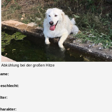
Abkühlung bei der großen Hitze
ame:
eschlecht:
lter:
harakter: