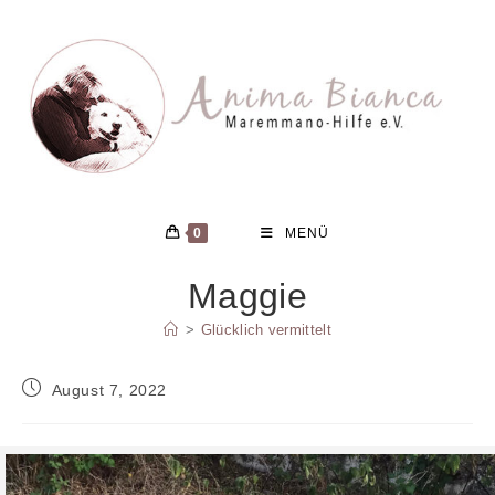
Zum
Inhalt
springen
0
MENÜ
Maggie
>
Glücklich vermittelt
Beitrag
August 7, 2022
veröffentlicht: