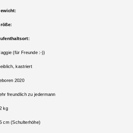
ewicht:
röße:
ufenthaltsort:
aggie (für Freunde :-))
eiblich, kastriert
eboren 2020
ehr freundlich zu jedermann
2 kg
5 cm (Schulterhöhe)