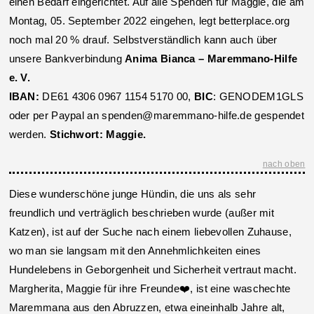
einen Bedarf eingerichtet. Auf alle Spenden für Maggie, die am
Montag, 05. September 2022 eingehen, legt betterplace.org
noch mal 20 % drauf. Selbstverständlich kann auch über
unsere Bankverbindung
Anima Bianca – Maremmano-Hilfe
e. V.
IBAN:
DE61 4306 0967 1154 5170 00,
BIC
: GENODEM1GLS
oder per Paypal an spenden@maremmano-hilfe.de gespendet
werden.
Stichwort: Maggie.
nach oben
Diese wunderschöne junge Hündin, die uns als sehr
freundlich und verträglich beschrieben wurde (außer mit
Katzen), ist auf der Suche nach einem liebevollen Zuhause,
wo man sie langsam mit den Annehmlichkeiten eines
Hundelebens in Geborgenheit und Sicherheit vertraut macht.
Margherita, Maggie für ihre Freunde❤️, ist eine waschechte
Maremmana aus den Abruzzen, etwa eineinhalb Jahre alt,