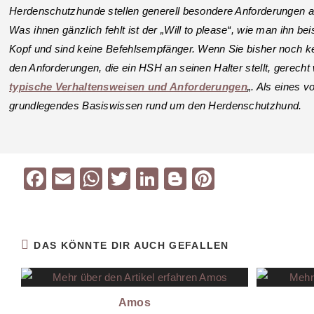
Herdenschutzhunde stellen generell besondere Anforderungen an 
Was ihnen gänzlich fehlt ist der „Will to please“, wie man ihn 
Kopf und sind keine Befehlsempfänger. Wenn Sie bisher noch k
den Anforderungen, die ein HSH an seinen Halter stellt, gerech
typische Verhaltensweisen und Anforderungen
„. Als eines 
grundlegendes Basiswissen rund um den Herdenschutzhund.
F
E
W
T
Li
Bl
Pi
a
m
h
wi
n
o
nt
c
ai
at
tt
k
g
er
e
l
s
er
e
g
e
DAS KÖNNTE DIR AUCH GEFALLEN
b
A
dI
er
st
o
p
n
Amos
o
p