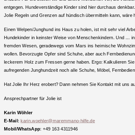
entgegen. Hundeverständige Kinder sind hier durchaus denkbar. 
Jolie Regeln und Grenzen auf hündisch übermitteln kann, wäre hi
Einen Welpen/Junghund ins Haus zu holen, ist mit sehr viel Arb
Hundekinder in keinster Weise von Menschenkindern. Und … in
fremden Wesen, geradewegs vom Mars ins heimische Wohnzimm
wollen. Bevorzugte Opfer sind Schuhe, aber auch Fernbedienung
leckerem Holz zum Fressen gerne haben. Ergo: Kalkulieren Sie
aufregenden Junghundzeit noch alle Schuhe, Möbel, Fernbedienun
Hat Jolie Ihr Herz erobert? Dann nehmen Sie Kontakt mit uns au
Ansprechpartner für Jolie ist
Karin Wöhler
E-Mail:
karin.woehler@maremmano-hilfe.de
Mobil/WhatsApp
: +49 163 4311946