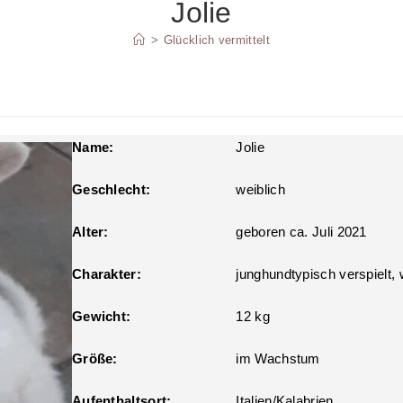
Jolie
SUCHE
>
Glücklich vermittelt
UMSCHALTEN
Name:
Jolie
Geschlecht:
weiblich
Alter:
geboren ca. Juli 2021
Charakter:
junghundtypisch verspielt, 
Gewicht:
12 kg
Größe:
im Wachstum
Aufenthaltsort:
Italien/Kalabrien