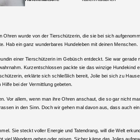
Ohren wurde von der Tierschützerin, die sie bei sich aufgenomme
Gute. Hab ein ganz wunderbares Hundeleben mit deinen Menschen.
undin einer Tierschützerin im Gebüsch entdeckt. Sie war gerade 
h wahrnahm. Kurzentschlossen packte sie das winzige Hundekind e
schützerin, erklärte sich schließlich bereit, Jolie bei sich zu Ha
 Hilfe bei der Vermittlung gebeten.
gen. Vor allem, wenn man ihre Ohren anschaut, die so gar nicht 
ssen in den Sinn. Doch wir gehen mal davon aus, dass auch ei
mmel. Sie steckt voller Energie und Tatendrang, will die Welt erku
eicht viel Wandern gehen oder reisen. Sicher käme das Jolies aufge