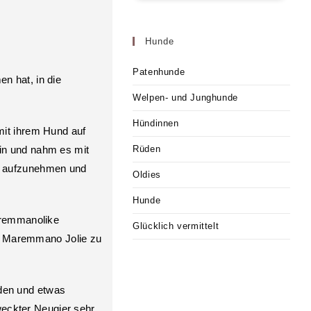
Hunde
Patenhunde
n hat, in die
Welpen- und Junghunde
Hündinnen
mit ihrem Hund auf
in und nahm es mit
Rüden
use aufzunehmen und
Oldies
Hunde
maremmanolike
Glücklich vermittelt
n Maremmano Jolie zu
nden und etwas
weckter Neugier sehr