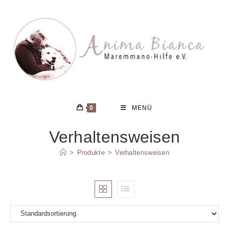
Zum
Inhalt
springen
0
MENÜ
Verhaltensweisen
>
Produkte
>
Verhaltensweisen