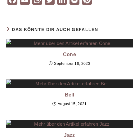
a
m
h
wi
n
o
nt
c
ai
at
tt
k
g
er
e
l
s
er
e
g
e
DAS KÖNNTE DIR AUCH GEFALLEN
b
A
dI
er
st
o
p
n
Cone
o
p
September 18, 2023
k
Bell
August 15, 2021
Jazz