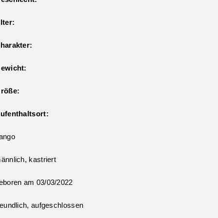
lter:
harakter:
ewicht:
röße:
ufenthaltsort:
ango
ännlich, kastriert
eboren am 03/03/2022
reundlich, aufgeschlossen