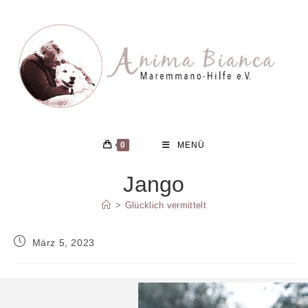
Zum
Inhalt
springen
0
MENÜ
Jango
>
Glücklich vermittelt
Beitrag
März 5, 2023
veröffentlicht: