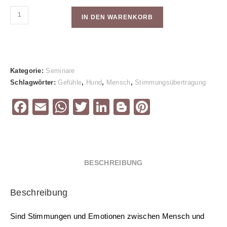
Videoseminar:
IN DEN WARENKORB
Gefühle
zwischen
Mensch
und
Kategorie:
Seminare
Hund
Schlagwörter:
Gefühle
,
Hund
,
Mensch
,
Stimmungsübertragung
–
Stimmungsübertragung
F
E
W
T
Li
Bl
Pi
Menge
a
m
h
wi
n
o
nt
c
ai
at
tt
k
g
er
e
l
s
er
e
g
e
BESCHREIBUNG
b
A
dI
er
st
o
p
n
Beschreibung
o
p
k
Sind Stimmungen und Emotionen zwischen Mensch und