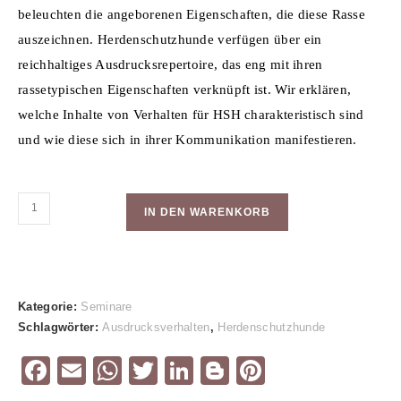
beleuchten die angeborenen Eigenschaften, die diese Rasse
auszeichnen. Herdenschutzhunde verf
ü
gen
ü
ber ein
reichhaltiges Ausdrucksrepertoire, das eng mit ihren
rassetypischen Eigenschaften verkn
ü
pft ist. Wir erkl
ä
ren,
welche Inhalte von Verhalten f
ü
r HSH charakteristisch sind
und wie diese sich in ihrer Kommunikation manifestieren.
Videoseminar:
IN DEN WARENKORB
Das
Ausdrucksverhalten
des
Hundes
Kategorie:
Seminare
–
Schlagwörter:
Ausdrucksverhalten
,
Herdenschutzhunde
im
Besonderen
F
E
W
T
Li
Bl
Pi
des
a
m
h
wi
n
o
nt