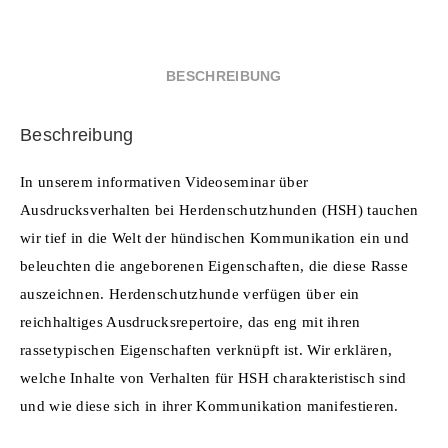
Herdenschutzhundes
c
ai
at
tt
k
g
er
Menge
e
l
s
er
e
g
e
BESCHREIBUNG
b
A
dI
er
st
o
p
n
Beschreibung
o
p
k
In unserem informativen Videoseminar
ü
ber
Ausdrucksverhalten bei Herdenschutzhunden (HSH) tauchen
wir tief in die Welt der h
ü
ndischen Kommunikation ein und
beleuchten die angeborenen Eigenschaften, die diese Rasse
auszeichnen. Herdenschutzhunde verf
ü
gen
ü
ber ein
reichhaltiges Ausdrucksrepertoire, das eng mit ihren
rassetypischen Eigenschaften verkn
ü
pft ist. Wir erkl
ä
ren,
welche Inhalte von Verhalten f
ü
r HSH charakteristisch sind
und wie diese sich in ihrer Kommunikation manifestieren.