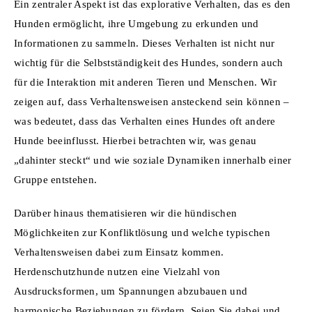
Ein zentraler Aspekt ist das explorative Verhalten, das es den
Hunden erm
ö
glicht, ihre Umgebung zu erkunden und
Informationen zu sammeln. Dieses Verhalten ist nicht nur
wichtig f
ü
r die Selbstst
ä
ndigkeit des Hundes, sondern auch
f
ü
r die Interaktion mit anderen Tieren und Menschen. Wir
zeigen auf, dass Verhaltensweisen ansteckend sein k
ö
nnen
–
was bedeutet, dass das Verhalten eines Hundes oft andere
Hunde beeinflusst. Hierbei betrachten wir, was genau
„dahinter steckt“ und wie soziale Dynamiken innerhalb einer
Gruppe entstehen.
Darü
ber hinaus thematisieren wir die h
ü
ndischen
M
ö
glichkeiten zur Konfliktl
ö
sung und welche typischen
Verhaltensweisen dabei zum Einsatz kommen.
Herdenschutzhunde nutzen eine Vielzahl von
Ausdrucksformen, um Spannungen abzubauen und
harmonische Beziehungen zu f
ö
rdern. Seien Sie dabei und