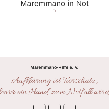
Maremmano in Not
SUCHE
UMSCHALTEN
Maremmano-Hilfe e. V.
Aufklärung ist Tierschutz,
bevor ein Hund zum Notfall wird