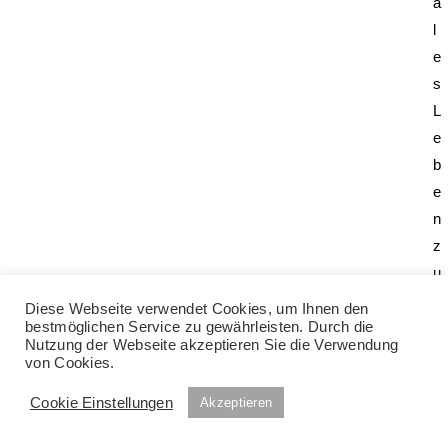
a
l
e
s
L
e
b
e
n
z
u
r
Diese Webseite verwendet Cookies, um Ihnen den
ü
bestmöglichen Service zu gewährleisten. Durch die
Nutzung der Webseite akzeptieren Sie die Verwendung
c
von Cookies.
k
Cookie Einstellungen
Akzeptieren
f
i