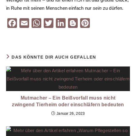
in Ruhe mit seinen Menschen einfach nur
sein
zu dürfen.
F
E
W
T
Li
Bl
Pi
a
m
h
wi
n
o
nt
c
ai
at
tt
k
g
er
e
l
s
er
e
g
e
DAS KÖNNTE DIR AUCH GEFALLEN
b
A
dI
er
st
o
p
n
o
p
k
Mutmacher – Ein Beißvorfall muss nicht
zwingend Tierheim oder einschläfern bedeuten
Januar 26, 2023