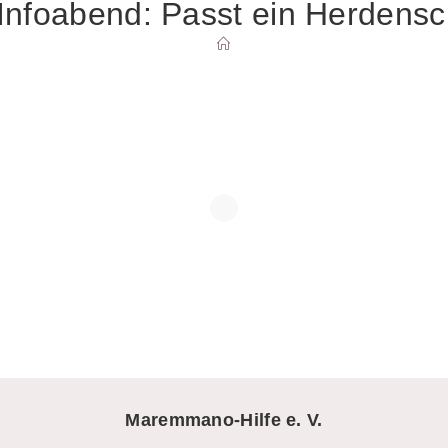
nfoabend: Passt ein Herdensc
SUCHE
UMSCHALTEN
Maremmano-Hilfe e. V.