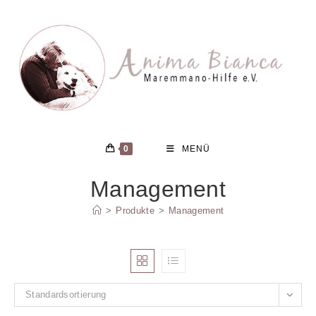
Zum
Inhalt
springen
0
MENÜ
Management
>
Produkte
>
Management
Standardsortierung